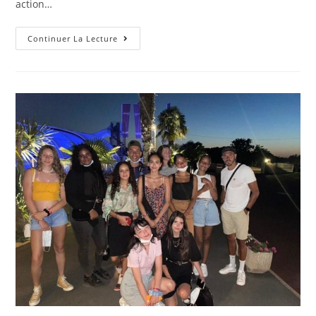
action…
Viens
Continuer La Lecture
Faire
Ton
Cinéma