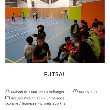
FUTSAL
Auteur/autrice
Publication
Maison de Quartier La Bellangerais
06/12/2021
de
publiée :
Post
Accueil Pôle 14 et +
/
En période
la
category:
scolaire
/
Jeunesse
/
projets sportifs
publication :