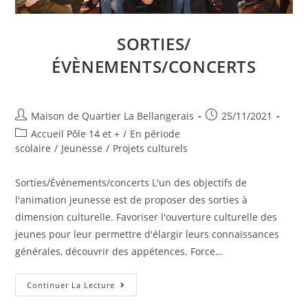
SORTIES/
ÉVÈNEMENTS/CONCERTS
Auteur/autrice
Publication
Maison de Quartier La Bellangerais
25/11/2021
de
publiée :
Post
Accueil Pôle 14 et +
/
En période
la
category:
scolaire
/
Jeunesse
/
Projets culturels
publication :
Sorties/Évènements/concerts L'un des objectifs de
l'animation jeunesse est de proposer des sorties à
dimension culturelle. Favoriser l'ouverture culturelle des
jeunes pour leur permettre d'élargir leurs connaissances
générales, découvrir des appétences. Force…
Sorties/
Continuer La Lecture
Évènements/Concerts