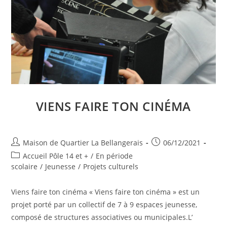
VIENS FAIRE TON CINÉMA
Auteur/autrice
Publication
Maison de Quartier La Bellangerais
06/12/2021
de
publiée :
Post
Accueil Pôle 14 et +
/
En période
la
category:
scolaire
/
Jeunesse
/
Projets culturels
publication :
Viens faire ton cinéma « Viens faire ton cinéma » est un
projet porté par un collectif de 7 à 9 espaces jeunesse,
composé de structures associatives ou municipales.L’