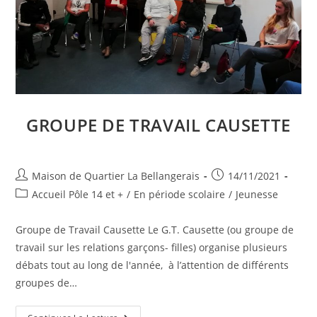
GROUPE DE TRAVAIL CAUSETTE
Auteur/autrice
Publication
Maison de Quartier La Bellangerais
14/11/2021
de
publiée :
Post
Accueil Pôle 14 et +
/
En période scolaire
/
Jeunesse
la
category:
publication :
Groupe de Travail Causette Le G.T. Causette (ou groupe de
travail sur les relations garçons- filles) organise plusieurs
débats tout au long de l'année, à l’attention de différents
groupes de…