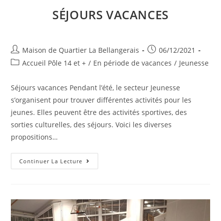
SÉJOURS VACANCES
Auteur/autrice
Publication
Maison de Quartier La Bellangerais
06/12/2021
de
publiée :
Post
Accueil Pôle 14 et +
/
En période de vacances
/
Jeunesse
la
category:
publication :
Séjours vacances Pendant l’été, le secteur Jeunesse
s’organisent pour trouver différentes activités pour les
jeunes. Elles peuvent être des activités sportives, des
sorties culturelles, des séjours. Voici les diverses
propositions…
Séjours
Continuer La Lecture
Vacances