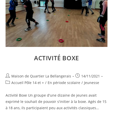
ACTIVITÉ BOXE
Auteur/autrice
Publication
Maison de Quartier La Bellangerais
14/11/2021
de
publiée :
Post
Accueil Pôle 14 et +
/
En période scolaire
/
Jeunesse
la
category:
publication :
Activité Boxe Un groupe d'une dizaine de jeunes avait
exprimé le souhait de pouvoir s'initier à la boxe. Agés de 15
à 18 ans, ils participaient peu aux activités classiques…