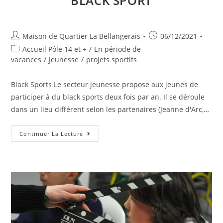
BLACK SPORT
Auteur/autrice
Publication
Maison de Quartier La Bellangerais
06/12/2021
de
publiée :
Post
Accueil Pôle 14 et +
/
En période de
la
category:
vacances
/
Jeunesse
/
projets sportifs
publication :
Black Sports Le secteur jeunesse propose aux jeunes de
participer à du black sports deux fois par an. Il se déroule
dans un lieu différent selon les partenaires (Jeanne d'Arc,…
Black
Continuer La Lecture
Sport