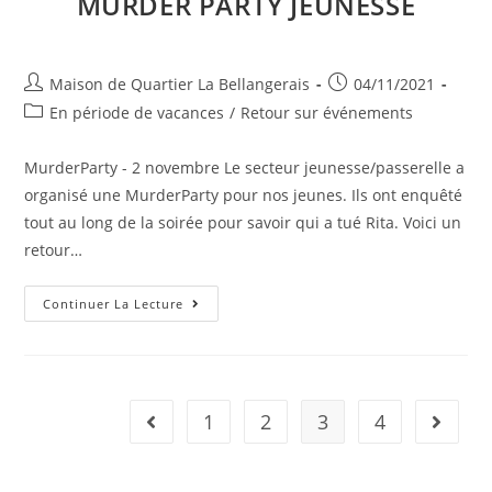
MURDER PARTY JEUNESSE
Auteur/autrice
Publication
Maison de Quartier La Bellangerais
04/11/2021
de
publiée :
Post
En période de vacances
/
Retour sur événements
la
category:
publication :
MurderParty - 2 novembre Le secteur jeunesse/passerelle a
organisé une MurderParty pour nos jeunes. Ils ont enquêté
tout au long de la soirée pour savoir qui a tué Rita. Voici un
retour…
Murder
Continuer La Lecture
Party
Jeunesse
1
2
3
4
Go to the previous page
Aller à 