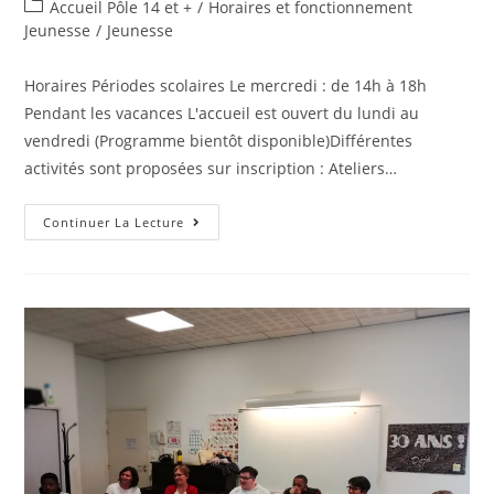
de
publiée :
Post
Accueil Pôle 14 et +
/
Horaires et fonctionnement
la
category:
Jeunesse
/
Jeunesse
publication :
Horaires Périodes scolaires Le mercredi : de 14h à 18h
Pendant les vacances L'accueil est ouvert du lundi au
vendredi (Programme bientôt disponible)Différentes
activités sont proposées sur inscription : Ateliers…
Horaires
Continuer La Lecture
Et
Fonctionnement