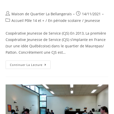
Auteur/autrice
Publication
Maison de Quartier La Bellangerais
14/11/2021
de
publiée :
Post
Accueil Pôle 14 et +
/
En période scolaire
/
Jeunesse
la
category:
publication :
Coopérative Jeunesse de Service (CJS) En 2013, La première
Coopérative Jeunesse de Service (CJS) s’implante en France
(sur une idée Québécoise) dans le quartier de Maurepas/
Patton. Concrètement une CJS est…
Coopérative
Continuer La Lecture
Jeunesse
De
Service