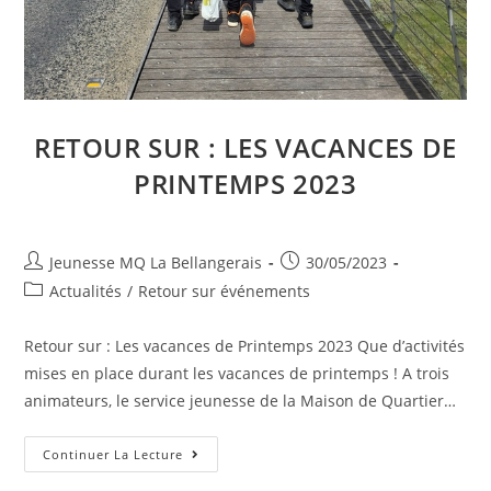
RETOUR SUR : LES VACANCES DE
PRINTEMPS 2023
Auteur/autrice
Publication
Jeunesse MQ La Bellangerais
30/05/2023
de
publiée :
Post
Actualités
/
Retour sur événements
la
category:
publication :
Retour sur : Les vacances de Printemps 2023 Que d’activités
mises en place durant les vacances de printemps ! A trois
animateurs, le service jeunesse de la Maison de Quartier…
Retour
Continuer La Lecture
Sur
: