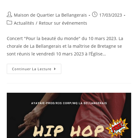
Auteur/autrice
Publication
Maison de Quartier La Bellangerais
17/03/2023
de
publiée :
Post
Actualités
/
Retour sur événements
la
category:
publication :
Concert "Pour la beauté du monde" du 10 mars 2023. La
chorale de La Bellangerais et la maîtrise de Bretagne se
sont réunis le vendredi 10 mars 2023 à l’Église…
Concert
Continuer La Lecture
« Pour
La
Beauté
Du
Monde »
Du
10
Mars
2023