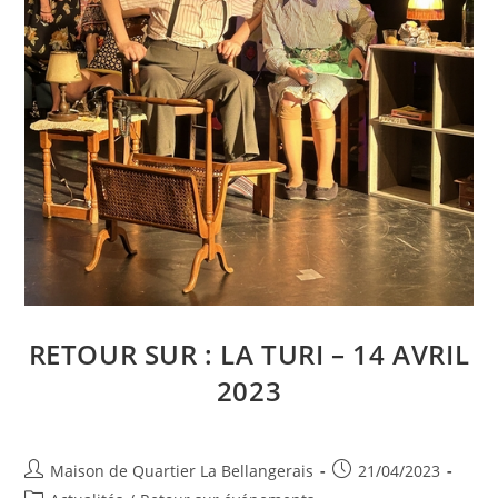
RETOUR SUR : LA TURI – 14 AVRIL
2023
Auteur/autrice
Publication
Maison de Quartier La Bellangerais
21/04/2023
de
publiée :