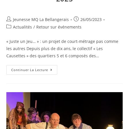
Auteur/autrice
Publication
Jeunesse MQ La Bellangerais
26/05/2023
de
publiée :
Post
Actualités
/
Retour sur événements
la
category:
publication :
« Juste un Jeu… » : un projet de court-métrage pas comme
les autres Depuis plus de dix ans, le collectif « Les
Causettes » des quartiers 5 et 6 composés des…
Atelier
Continuer La Lecture
Réalité
Virtuelle
–
2023