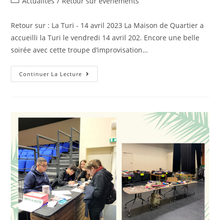
Post
Actualités
/
Retour sur événements
la
category:
publication :
Retour sur : La Turi - 14 avril 2023 La Maison de Quartier a
accueilli la Turi le vendredi 14 avril 202. Encore une belle
soirée avec cette troupe d’improvisation…
Retour
Continuer La Lecture
Sur
:
La
Turi
–
14
Avril
2023