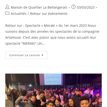
Auteur/autrice
Publication
Maison de Quartier La Bellangerais
03/03/2023
de
publiée :
Post
Actualités
/
Retour sur événements
la
category:
publication :
Retour sur : Spectacle « Meraki » du 1er mars 2023 Nous
suivons depuis des années les spectacles de la compagnie
Artamuse. C'est avec plaisir que nous avons accueili leur
spectacle "MERAKI".Un…
Retour
Continuer La Lecture
Sur
:
Spectacle
« Meraki »
Du
1er
Mars
2023