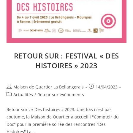
RETOUR SUR : FESTIVAL « DES
HISTOIRES » 2023
Auteur/autrice
Publication
Maison de Quartier La Bellangerais
14/04/2023
de
publiée :
Post
Actualités
/
Retour sur événements
la
category:
publication :
Retour sur : « Des histoires » 2023. Une fois n’est pas
coutume, la Maison de Quartier a accueilli "Comptoir du
Doc" pour la première soirée des rencontres "Des
Histoires".La…