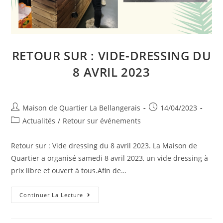
RETOUR SUR : VIDE-DRESSING DU
8 AVRIL 2023
Auteur/autrice
Publication
Maison de Quartier La Bellangerais
14/04/2023
de
publiée :
Post
Actualités
/
Retour sur événements
la
category:
publication :
Retour sur : Vide dressing du 8 avril 2023. La Maison de
Quartier a organisé samedi 8 avril 2023, un vide dressing à
prix libre et ouvert à tous.Afin de…
Retour
Continuer La Lecture
Sur
:
Vide-
Dressing