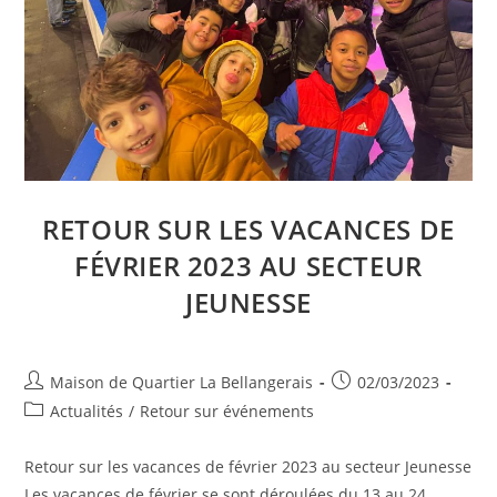
RETOUR SUR LES VACANCES DE
FÉVRIER 2023 AU SECTEUR
JEUNESSE
Auteur/autrice
Publication
Maison de Quartier La Bellangerais
02/03/2023
de
publiée :
Post
Actualités
/
Retour sur événements
la
category:
publication :
Retour sur les vacances de février 2023 au secteur Jeunesse
Les vacances de février se sont déroulées du 13 au 24