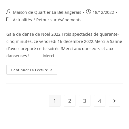
Auteur/autrice
Publication
Maison de Quartier La Bellangerais
18/12/2022
de
publiée :
Post
Actualités
/
Retour sur événements
la
category:
publication :
Gala de danse de Noël 2022 Trois spectacles de quarante-
cinq minutes, ce vendredi 16 décembre 2022.Merci à Sanne
d'avoir préparé cette soirée !Merci aux danseurs et aux
danseuses ! Merci…
Gala
Continuer La Lecture
De
Danse
De
Noël
2022
1
2
3
4
Aller à 