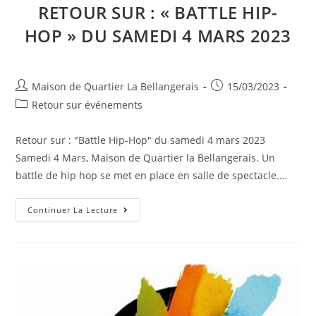
RETOUR SUR : « BATTLE HIP-
HOP » DU SAMEDI 4 MARS 2023
Auteur/autrice
Publication
Maison de Quartier La Bellangerais
15/03/2023
de
publiée :
Post
Retour sur événements
la
category:
publication :
Retour sur : "Battle Hip-Hop" du samedi 4 mars 2023
Samedi 4 Mars, Maison de Quartier la Bellangerais. Un
battle de hip hop se met en place en salle de spectacle.…
Retour
Continuer La Lecture
Sur
:
« Battle
Hip-
Hop »
Du
Samedi
4
Mars
2023