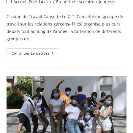
Post
Accueil Pôle 14 et +
/
En période scolaire
/
Jeunesse
la
category:
publication :
Groupe de Travail Causette Le G.T. Causette (ou groupe de
travail sur les relations garçons- filles) organise plusieurs
débats tout au long de l'année, à l’attention de différents
groupes de…
Groupe
Continuer La Lecture
De
Travail
Causette