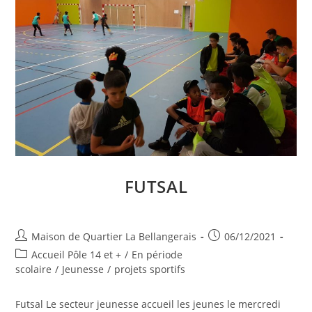
FUTSAL
Auteur/autrice
Publication
Maison de Quartier La Bellangerais
06/12/2021
de
publiée :
Post
Accueil Pôle 14 et +
/
En période
la
category:
scolaire
/
Jeunesse
/
projets sportifs
publication :
Futsal Le secteur jeunesse accueil les jeunes le mercredi