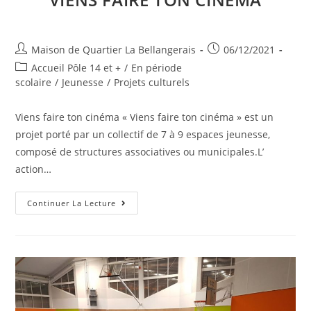
Auteur/autrice
Publication
Maison de Quartier La Bellangerais
06/12/2021
de
publiée :
Post
Accueil Pôle 14 et +
/
En période
la
category:
scolaire
/
Jeunesse
/
Projets culturels
publication :
Viens faire ton cinéma « Viens faire ton cinéma » est un
projet porté par un collectif de 7 à 9 espaces jeunesse,
composé de structures associatives ou municipales.L’
action…
Viens
Continuer La Lecture
Faire
Ton
Cinéma