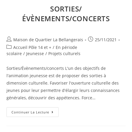
SORTIES/
ÉVÈNEMENTS/CONCERTS
Auteur/autrice
Publication
Maison de Quartier La Bellangerais
25/11/2021
de
publiée :
Post
Accueil Pôle 14 et +
/
En période
la
category:
scolaire
/
Jeunesse
/
Projets culturels
publication :
Sorties/Évènements/concerts L'un des objectifs de
l'animation jeunesse est de proposer des sorties à
dimension culturelle. Favoriser l'ouverture culturelle des
jeunes pour leur permettre d'élargir leurs connaissances
générales, découvrir des appétences. Force…
Sorties/
Continuer La Lecture
Évènements/Concerts