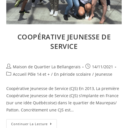
COOPÉRATIVE JEUNESSE DE
SERVICE
Auteur/autrice
Publication
Maison de Quartier La Bellangerais
14/11/2021
de
publiée :
Post
Accueil Pôle 14 et +
/
En période scolaire
/
Jeunesse
la
category:
publication :
Coopérative Jeunesse de Service (CJS) En 2013, La première
Coopérative Jeunesse de Service (CJS) s’implante en France
(sur une idée Québécoise) dans le quartier de Maurepas/
Patton. Concrètement une CJS est…
Coopérative
Continuer La Lecture
Jeunesse