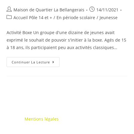
Auteur/autrice
Publication
Maison de Quartier La Bellangerais
14/11/2021
de
publiée :
Post
Accueil Pôle 14 et +
/
En période scolaire
/
Jeunesse
la
category:
publication :
Activité Boxe Un groupe d'une dizaine de jeunes avait
exprimé le souhait de pouvoir s'initier à la boxe. Agés de 15
à 18 ans, ils participaient peu aux activités classiques…
Activité
Continuer La Lecture
Boxe
Mentions légales