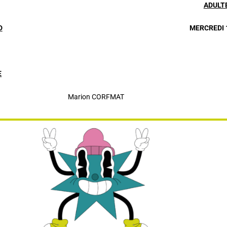
ADULT
D
MERCREDI 
E
Marion CORFMAT