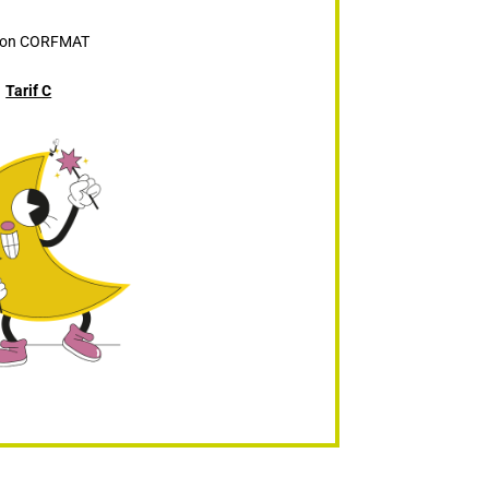
ion CORFMAT
Tarif C