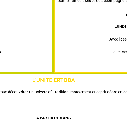
bonne humeur. Seul.e ou accompagné.e
LUNDI
Avec l’as
site : 
A
L'UNITE ERTOBA
 vous découvrirez un univers où tradition, mouvement et esprit géorgien s
A PARTIR DE 5 ANS