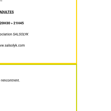
 !
ADULTES
 20H30 » 21H45
sociation
SALSOLYK
www.salsolyk.com
e rencontrent.