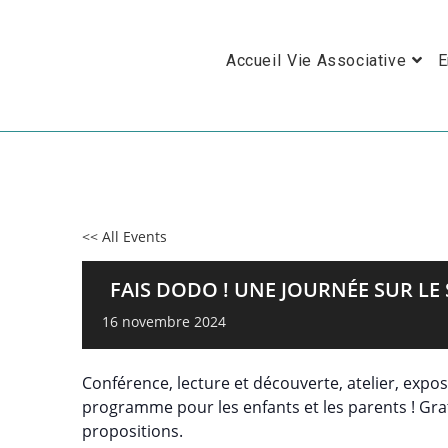
Skip
to
Accueil
Vie Associative
E
content
<< All Events
FAIS DODO ! UNE JOURNÉE SUR L
16
novembre
2024
Conférence, lecture et découverte, atelier, expo
programme pour les enfants et les parents ! Gratu
propositions.