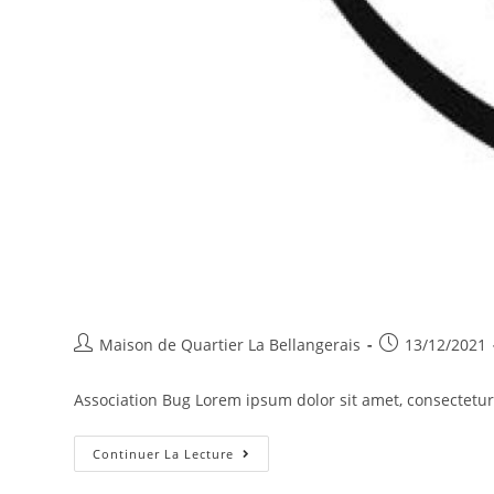
Auteur/autrice
Publication
Maison de Quartier La Bellangerais
13/12/2021
de
publiée :
la
Association Bug Lorem ipsum dolor sit amet, consectetur a
publication :
Association
Continuer La Lecture
Bug