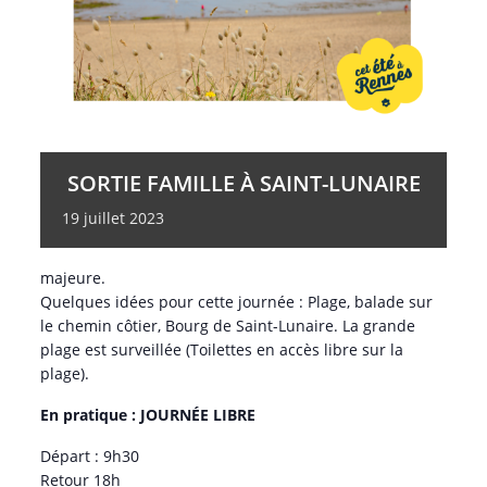
Ouverte à tous les habitants.
SORTIE FAMILLE À SAINT-LUNAIRE
SUR INSCRIPTION à l’accueil
.
19
juillet
2023
Vous pouvez venir seul, en famille, entre amis. Les
mineurs doivent être accompagnés d’une personne
majeure.
Quelques idées pour cette journée : Plage, balade sur
le chemin côtier, Bourg de Saint-Lunaire. La grande
plage est surveillée (Toilettes en accès libre sur la
plage).
En pratique : JOURNÉE LIBRE
Départ : 9h30
Retour 18h