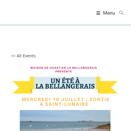
Skip
to
Menu
content
<< All Events