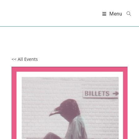
Skip
to
Menu
content
<< All Events