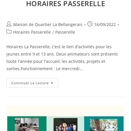
HORAIRES PASSERELLE
Auteur/autrice
Publication
Maison de Quartier La Bellangerais
16/09/2022
de
publiée :
Post
Horaires Passerelle
/
Passerelle
la
category:
publication :
Horaires La Passerelle, c'est le lien d'activités pour les
jeunes entre 9 et 13 ans. Deux animateurs sont présents
toute l'année pour l'accueil, les activités, projets et
sorties.Fonctionnement : Le mercredi…
Horaires
Continuer La Lecture
Passerelle