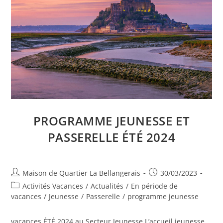
PROGRAMME JEUNESSE ET
PASSERELLE ÉTÉ 2024
Auteur/autrice
Publication
Maison de Quartier La Bellangerais
30/03/2023
de
publiée :
Post
Activités Vacances
/
Actualités
/
En période de
la
category:
vacances
/
Jeunesse
/
Passerelle
/
programme jeunesse
publication :
vacances ÉTÉ 2024 au Secteur Jeunesse L’accueil jeunesse