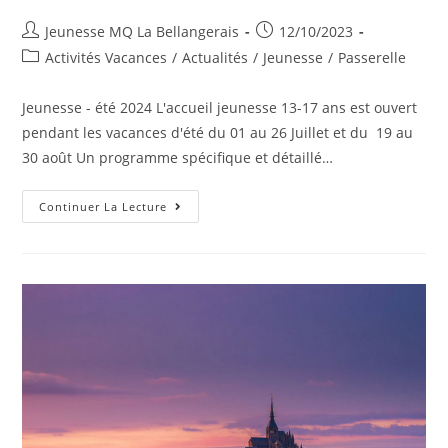
Auteur/autrice
Publication
Jeunesse MQ La Bellangerais
12/10/2023
de
publiée :
Post
Activités Vacances
/
Actualités
/
Jeunesse
/
Passerelle
la
category:
publication :
Jeunesse - été 2024 L'accueil jeunesse 13-17 ans est ouvert
pendant les vacances d'été du 01 au 26 Juillet et du 19 au
30 août Un programme spécifique et détaillé…
Programme
Continuer La Lecture
Été
2024
Jeunesse
Et
Passerelle