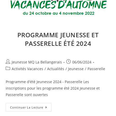
PROGRAMME JEUNESSE ET
PASSERELLE ÉTÉ 2024
Auteur/autrice
Publication
Jeunesse MQ La Bellangerais
06/06/2024
de
publiée :
Post
Activités Vacances
/
Actualités
/
Jeunesse
/
Passerelle
la
category:
publication :
Programme d'été Jeunesse 2024 - Passerelle Les
inscriptions pour les programme été 2024 Jeunesse et
Passerelle sont ouvertes
Programme
Continuer La Lecture
Jeunesse
Et