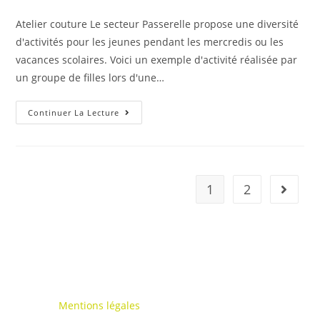
category:
publication :
Atelier couture Le secteur Passerelle propose une diversité
d'activités pour les jeunes pendant les mercredis ou les
vacances scolaires. Voici un exemple d'activité réalisée par
un groupe de filles lors d'une…
Atelier
Continuer La Lecture
Couture
1
2
Aller à 
Mentions légales