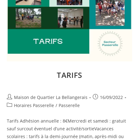
TARIFS
Auteur/autrice
Publication
Maison de Quartier La Bellangerais
16/09/2022
de
publiée :
Post
Horaires Passerelle
/
Passerelle
la
category:
publication :
Tarifs Adhésion annuelle : 8€Mercredi et samedi : gratuit
sauf surcout éventuel d’une activité/sortieVacances
scolaires : tarifs à la demi-journée (matin, après-midi ou