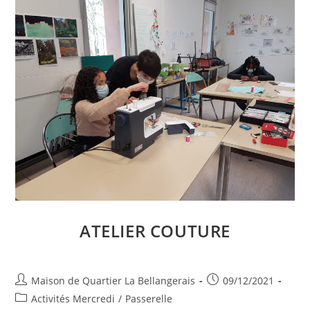
ATELIER COUTURE
Auteur/autrice
Publication
Maison de Quartier La Bellangerais
09/12/2021
de
publiée :
Post
Activités Mercredi
/
Passerelle
la