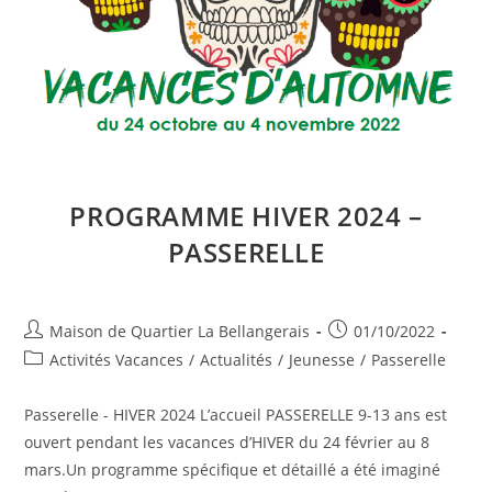
PROGRAMME HIVER 2024 –
PASSERELLE
Auteur/autrice
Publication
Maison de Quartier La Bellangerais
01/10/2022
de
publiée :
Post
Activités Vacances
/
Actualités
/
Jeunesse
/
Passerelle
la
category:
publication :
Passerelle - HIVER 2024 L’accueil PASSERELLE 9-13 ans est
ouvert pendant les vacances d’HIVER du 24 février au 8
mars.Un programme spécifique et détaillé a été imaginé