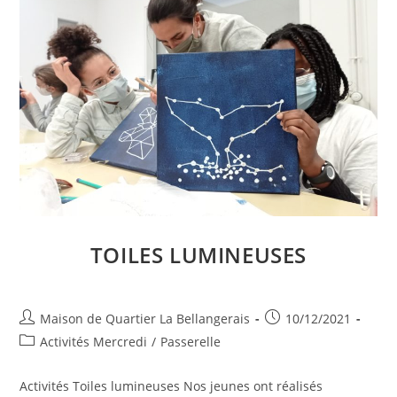
TOILES LUMINEUSES
Auteur/autrice
Publication
Maison de Quartier La Bellangerais
10/12/2021
de
publiée :
Post
Activités Mercredi
/
Passerelle
la
category:
publication :
Activités Toiles lumineuses Nos jeunes ont réalisés