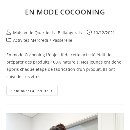
EN MODE COCOONING
Auteur/autrice
Publication
Maison de Quartier La Bellangerais
10/12/2021
de
publiée :
Post
Activités Mercredi
/
Passerelle
la
category:
publication :
En mode Cocooning L'objectif de cette activité était de
préparer des produits 100% naturels. Nos jeunes ont donc
appris chaque étape de fabrication d'un produit. Ils ont
suivi des recettes…
En
Continuer La Lecture
Mode
Cocooning