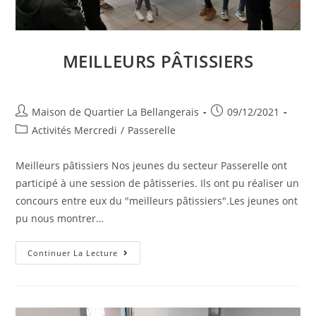
MEILLEURS PÂTISSIERS
Auteur/autrice
Publication
Maison de Quartier La Bellangerais
09/12/2021
de
publiée :
Post
Activités Mercredi
/
Passerelle
la
category:
publication :
Meilleurs pâtissiers Nos jeunes du secteur Passerelle ont
participé à une session de pâtisseries. Ils ont pu réaliser un
concours entre eux du "meilleurs pâtissiers".Les jeunes ont
pu nous montrer…
Meilleurs
Continuer La Lecture
Pâtissiers