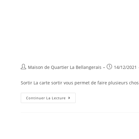
Auteur/autrice
Publication
Maison de Quartier La Bellangerais
14/12/2021
de
publiée :
la
Sortir La carte sortir vous permet de faire plusieurs chos
publication :
Sortir
Continuer La Lecture