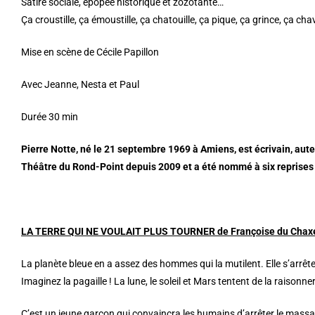
Satire sociale, épopée historique et zozotante…
Ça croustille, ça émoustille, ça chatouille, ça pique, ça grince, ça cha
Mise en scène de Cécile Papillon
Avec Jeanne, Nesta et Paul
Durée 30 min
Pierre Notte, né le 21 septembre 1969 à Amiens, est écrivain, aut
Théâtre du Rond-Point depuis 2009 et a
été nommé à six reprises 
LA TERRE QUI NE VOULAIT PLUS TOURNER de Françoise du Chax
La planète bleue en a assez des hommes qui la mutilent. Elle s’arrête
Imaginez la pagaille ! La lune, le soleil et Mars tentent de la raisonner
C’est un jeune garçon qui convaincra les humains d’arrêter le massa