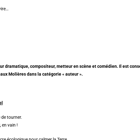
vire…
eur dramatique, compositeur, metteur en scène et comédien. Il est conse
aux Molières dans la catégorie « auteur ».
el
 de tourner.
, en vain !
cre écologique pour calmer la Terre.