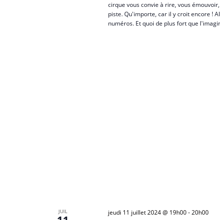
S
-
cirque vous convie à rire, vous émouvoir, f
piste. Qu'importe, car il y croit encore !
c
numéros. Et quoi de plus fort que l'imagi
l
é
.
JUIL
jeudi 11 juillet 2024 @ 19h00
-
20h00