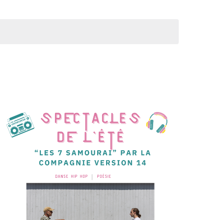
A
T
I
O
N
D
E
V
U
E
S
É
V
È
N
E
M
E