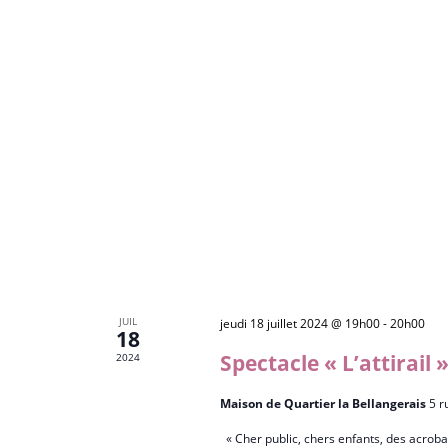
N
e
e
D
r
.
É
E
v
V
è
U
n
E
e
S
m
É
e
V
n
È
t
N
s
p
E
JUIL
jeudi 18 juillet 2024 @ 19h00
-
20h00
a
18
M
r
Spectacle « L’attirail
2024
E
m
N
Maison de Quartier la Bellangerais
5 r
o
T
t
« Cher public, chers enfants, des acrobat