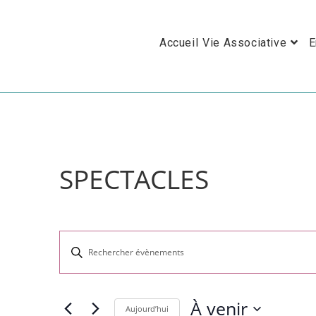
Skip
to
Accueil
Vie Associative
E
content
SPECTACLES
R
S
E
a
C
i
H
s
À venir
Aujourd’hui