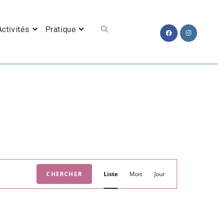
Toggle Website Search
Activités
Pratique
N
CHERCHER
Liste
Mois
Jour
A
V
I
G