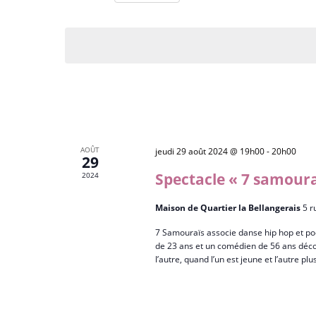
E
i
S
R
r
é
m
C
l
o
H
e
t
E
c
-
E
t
c
T
i
l
o
N
é
AOÛT
jeudi 29 août 2024 @ 19h00
-
20h00
n
A
29
.
n
Spectacle « 7 samoura
2024
V
R
e
e
I
z
Maison de Quartier la Bellangerais
5 r
c
G
u
h
7 Samouraïs associe danse hip hop et poé
A
n
de 23 ans et un comédien de 56 ans décou
e
T
l’autre, quand l’un est jeune et l’autre plu
e
r
I
d
c
a
O
h
t