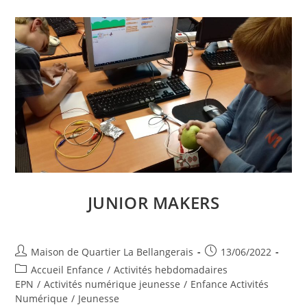
De
Fabrication
Numérique
JUNIOR MAKERS
Auteur/autrice
Publication
Maison de Quartier La Bellangerais
13/06/2022
de
publiée :
Post
Accueil Enfance
/
Activités hebdomadaires
la
category:
EPN
/
Activités numérique jeunesse
/
Enfance Activités
publication :
Numérique
/
Jeunesse