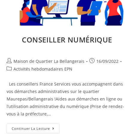
CONSEILLER NUMÉRIQUE
Auteur/autrice
Publication
Maison de Quartier La Bellangerais
16/09/2022
de
publiée :
Post
Activités hebdomadaires EPN
la
category:
publication :
Les conseillers France Services vous accompagnent dans
vos démarches administratives sur le quartier
Maurepas/Bellangerais !Aides aux démarches en ligne ou
l’utilisation administrative du numérique (Prise de rendez-
vous à la préfecture,…
Conseiller
Continuer La Lecture
Numérique