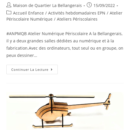
Auteur/autrice
Publication
Maison de Quartier La Bellangerais
15/09/2022
de
publiée :
Post
Accueil Enfance
/
Activités hebdomadaires EPN
/
Atelier
la
category:
Périscolaire Numérique
/
Ateliers Périscolaires
publication :
#ANPMQB Atelier Numérique Périscolaire A la Bellangerais,
il y a deux grandes salles dédiées au numérique et à la
fabrication.Avec des ordinateurs, tout seul ou en groupe, on
peux dessiner…
L’Atelier
Continuer La Lecture
Numérique
Périscolaire
À
La
Bellangerais