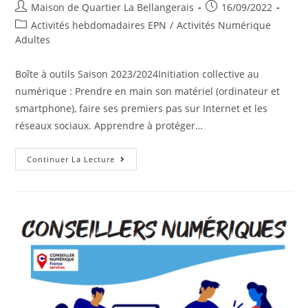
Auteur/autrice
Publication
Maison de Quartier La Bellangerais
16/09/2022
de
publiée :
Post
Activités hebdomadaires EPN
/
Activités Numérique
la
category:
Adultes
publication :
Boîte à outils Saison 2023/2024Initiation collective au
numérique : Prendre en main son matériel (ordinateur et
smartphone), faire ses premiers pas sur Internet et les
réseaux sociaux. Apprendre à protéger…
Boîte
Continuer La Lecture
À
Outils