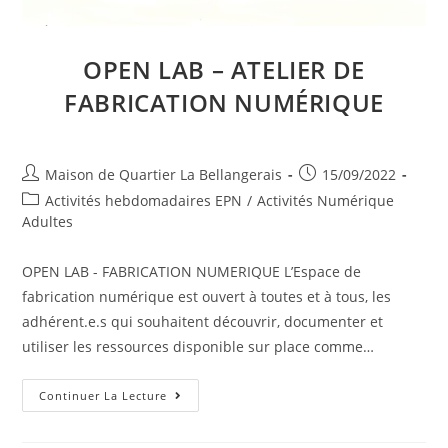
OPEN LAB – ATELIER DE
FABRICATION NUMÉRIQUE
Auteur/autrice
Publication
Maison de Quartier La Bellangerais
15/09/2022
de
publiée :
Post
Activités hebdomadaires EPN
/
Activités Numérique
la
category:
Adultes
publication :
OPEN LAB - FABRICATION NUMERIQUE L’Espace de
fabrication numérique est ouvert à toutes et à tous, les
adhérent.e.s qui souhaitent découvrir, documenter et
utiliser les ressources disponible sur place comme…
Open
Continuer La Lecture
Lab
–
Atelier