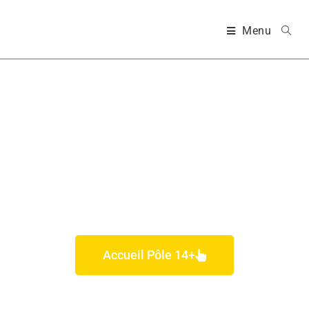
Menu
HORAIRES ET
FONCTIONNEMENT -
PÔLE 14+
Accueil Pôle 14+