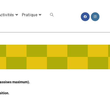
ctivités
Pratique
es assises maximum).
sition.