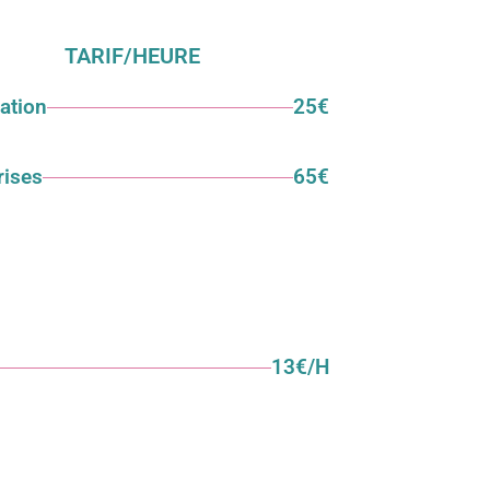
TARIF/HEURE
ation
25€
rises
65€
13€/H