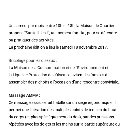
Un samedi par mois, entre 10h et 13h, la Maison de Quartier
propose “Sam’di bien !”, un moment familial, pour se détendre
ou pratiquer des activités.
La prochaine édition a lieu le samedi 18 novembre 2017.
Bricolage pour les oiseaux
:
La
M
aison de la
C
onsommation et de l’
E
nvironnement
et
la
L
igue de
P
rotection des
O
iseaux
invitent les familles à
assembler des nichoirs à l’occasion d’une rencontre conviviale.
Massage AMMA
:
Ce massage assis se fait habillé sur un siège ergonomique. Il
permet une libération des multiples points de tension du haut
du corps (et plus spécifiquement du dos), par des pressions
répétées avec les doigts et les mains sur la partie supérieure du