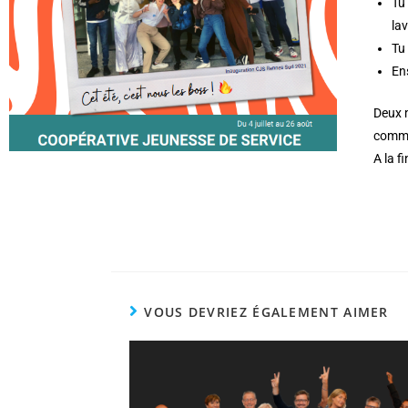
Tu 
la
Tu 
En
Deux 
comme
A la f
VOUS DEVRIEZ ÉGALEMENT AIMER