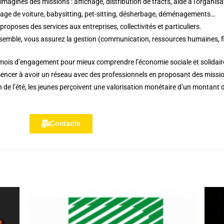
imagines des missions : affichage, distribution de tracts, aide à l’organis
vage de voiture, babysitting, pet-sitting, désherbage, déménagements…
proposes des services aux entreprises, collectivités et particuliers.
semble, vous assurez la gestion (communication, ressources humaines, fi
mois d’engagement pour mieux comprendre l’économie sociale et solidair
ncer à avoir un réseau avec des professionnels en proposant des missio
in de l’été, les jeunes perçoivent une valorisation monétaire d’un montant
Contacts