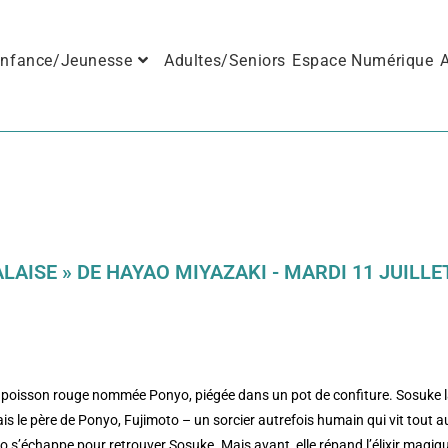
nfance/Jeunesse
Adultes/Seniors
Espace Numérique
A
ALAISE » DE HAYAO MIYAZAKI - MARDI 11 JUILLE
fille poisson rouge nommée Ponyo, piégée dans un pot de confiture. Sosuke 
mais le père de Ponyo, Fujimoto – un sorcier autrefois humain qui vit tout a
o s’échappe pour retrouver Sosuke. Mais avant, elle répand l’élixir magiq