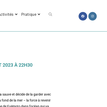
ctivités
Pratique
T 2023 À 22H30
la sauve et décide de la garder avec
u fond de la mer – la force à revenir
ue de Fujimoto dans l’océan qui va