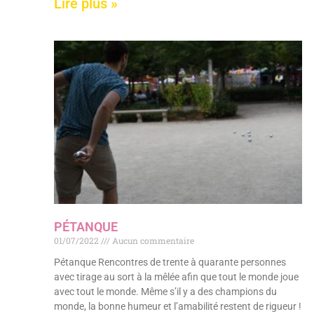
Lire plus »
PÉTANQUE
01/07/2022
Aucun commentaire
Pétanque Rencontres de trente à quarante personnes
avec tirage au sort à la mêlée afin que tout le monde joue
avec tout le monde. Même s’il y a des champions du
monde, la bonne humeur et l’amabilité restent de rigueur !