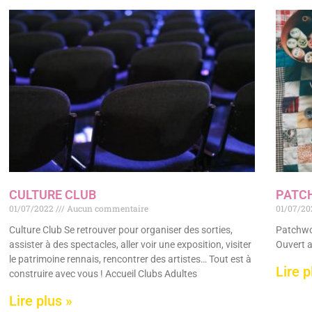
CULTURE CLUB
PATC
01/07/2022
Aucun commentaire
01/07/2
Culture Club Se retrouver pour organiser des sorties,
Patchwor
assister à des spectacles, aller voir une exposition, visiter
Ouvert a
le patrimoine rennais, rencontrer des artistes… Tout est à
Lire p
construire avec vous ! Accueil Clubs Adultes
Lire plus »