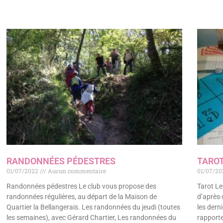
RANDONNÉES PÉDESTRES
TARO
01/07/2022
Aucun commentaire
01/07/2
Randonnées pédestres Le club vous propose des
Tarot Le
randonnées régulières, au départ de la Maison de
d’après-
Quartier la Bellangerais. Les randonnées du jeudi (toutes
les dern
les semaines), avec Gérard Chartier, Les randonnées du
rapporte